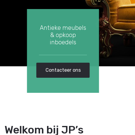
Antieke meubels
& opkoop
inboedels
Contacteer ons
Welkom bij JP’s